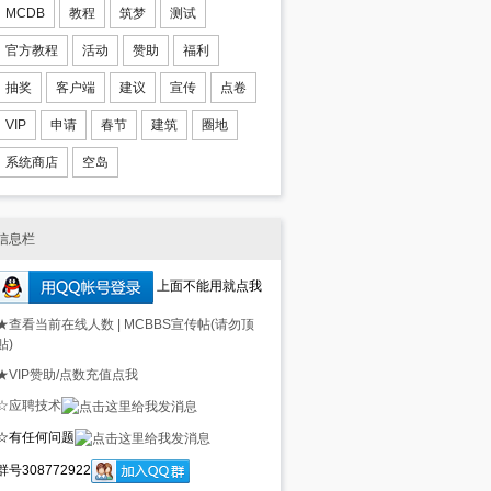
MCDB
教程
筑梦
测试
官方教程
活动
赞助
福利
抽奖
客户端
建议
宣传
点卷
VIP
申请
春节
建筑
圈地
系统商店
空岛
信息栏
上面不能用就点我
★查看当前在线人数
|
MCBBS宣传帖(请勿顶
贴)
★VIP赞助/点数充值点我
☆应聘技术
☆有任何问题
群号308772922