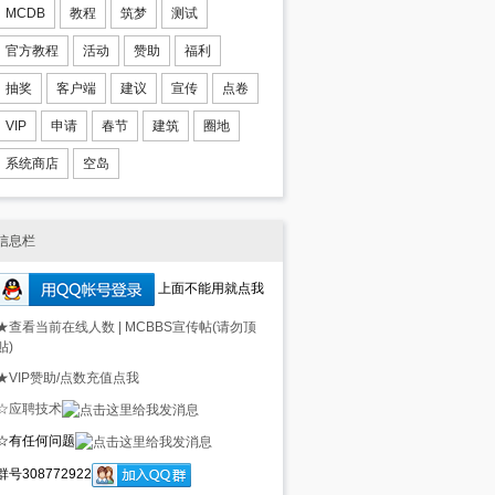
MCDB
教程
筑梦
测试
官方教程
活动
赞助
福利
抽奖
客户端
建议
宣传
点卷
VIP
申请
春节
建筑
圈地
系统商店
空岛
信息栏
上面不能用就点我
★查看当前在线人数
|
MCBBS宣传帖(请勿顶
贴)
★VIP赞助/点数充值点我
☆应聘技术
☆有任何问题
群号308772922