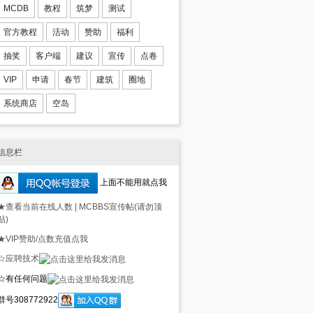
MCDB
教程
筑梦
测试
官方教程
活动
赞助
福利
抽奖
客户端
建议
宣传
点卷
VIP
申请
春节
建筑
圈地
系统商店
空岛
信息栏
上面不能用就点我
★查看当前在线人数
|
MCBBS宣传帖(请勿顶
贴)
★VIP赞助/点数充值点我
☆应聘技术
☆有任何问题
群号308772922