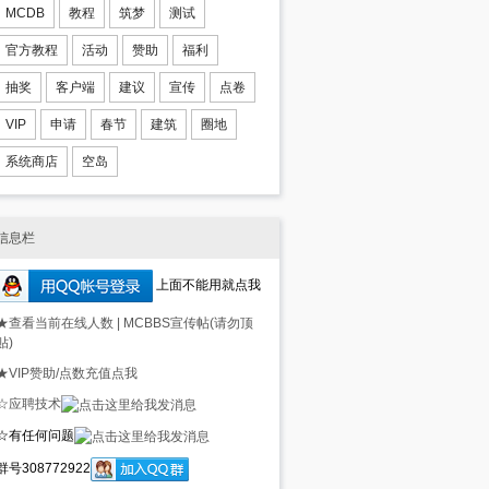
MCDB
教程
筑梦
测试
官方教程
活动
赞助
福利
抽奖
客户端
建议
宣传
点卷
VIP
申请
春节
建筑
圈地
系统商店
空岛
信息栏
上面不能用就点我
★查看当前在线人数
|
MCBBS宣传帖(请勿顶
贴)
★VIP赞助/点数充值点我
☆应聘技术
☆有任何问题
群号308772922