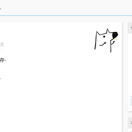
看过
存-
/