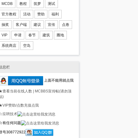
MCDB
教程
筑梦
测试
官方教程
活动
赞助
福利
抽奖
客户端
建议
宣传
点卷
VIP
申请
春节
建筑
圈地
系统商店
空岛
信息栏
上面不能用就点我
★查看当前在线人数
|
MCBBS宣传帖(请勿顶
贴)
★VIP赞助/点数充值点我
☆应聘技术
☆有任何问题
群号308772922