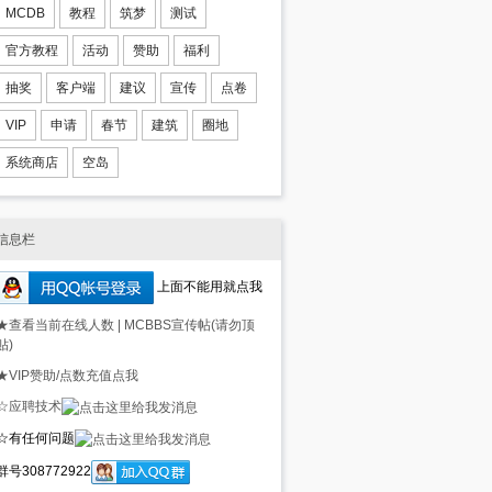
MCDB
教程
筑梦
测试
官方教程
活动
赞助
福利
抽奖
客户端
建议
宣传
点卷
VIP
申请
春节
建筑
圈地
系统商店
空岛
信息栏
上面不能用就点我
★查看当前在线人数
|
MCBBS宣传帖(请勿顶
贴)
★VIP赞助/点数充值点我
☆应聘技术
☆有任何问题
群号308772922