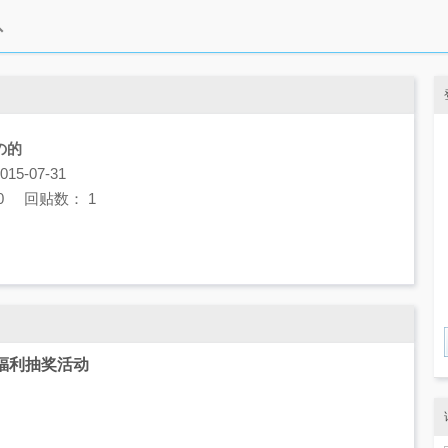
の的
5-07-31
0 回贴数： 1
夏季福利抽奖活动
80