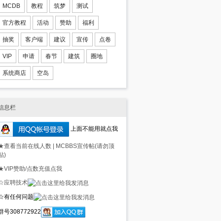
MCDB
教程
筑梦
测试
官方教程
活动
赞助
福利
抽奖
客户端
建议
宣传
点卷
VIP
申请
春节
建筑
圈地
系统商店
空岛
信息栏
上面不能用就点我
★查看当前在线人数
|
MCBBS宣传帖(请勿顶
贴)
★VIP赞助/点数充值点我
☆应聘技术
☆有任何问题
群号308772922