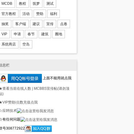
MCDB
教程
筑梦
测试
官方教程
活动
赞助
福利
抽奖
客户端
建议
宣传
点卷
VIP
申请
春节
建筑
圈地
系统商店
空岛
信息栏
上面不能用就点我
★查看当前在线人数
|
MCBBS宣传帖(请勿顶
贴)
★VIP赞助/点数充值点我
☆应聘技术
☆有任何问题
群号308772922