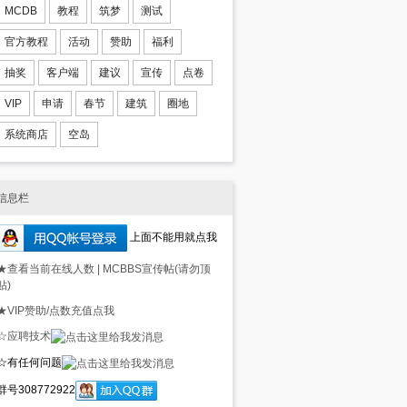
MCDB
教程
筑梦
测试
官方教程
活动
赞助
福利
抽奖
客户端
建议
宣传
点卷
VIP
申请
春节
建筑
圈地
系统商店
空岛
信息栏
上面不能用就点我
★查看当前在线人数
|
MCBBS宣传帖(请勿顶
贴)
★VIP赞助/点数充值点我
☆应聘技术
☆有任何问题
群号308772922