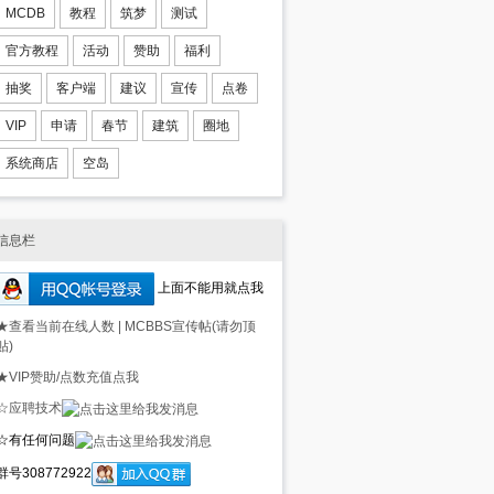
MCDB
教程
筑梦
测试
官方教程
活动
赞助
福利
抽奖
客户端
建议
宣传
点卷
VIP
申请
春节
建筑
圈地
系统商店
空岛
信息栏
上面不能用就点我
★查看当前在线人数
|
MCBBS宣传帖(请勿顶
贴)
★VIP赞助/点数充值点我
☆应聘技术
☆有任何问题
群号308772922