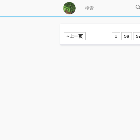
‹‹上一页
1
56
5