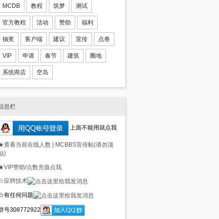
MCDB
教程
筑梦
测试
官方教程
活动
赞助
福利
抽奖
客户端
建议
宣传
点卷
VIP
申请
春节
建筑
圈地
系统商店
空岛
信息栏
上面不能用就点我
★查看当前在线人数
|
MCBBS宣传帖(请勿顶
贴)
★VIP赞助/点数充值点我
☆应聘技术
☆有任何问题
群号308772922