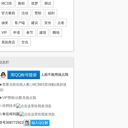
MCDB
教程
筑梦
测试
官方教程
活动
赞助
福利
抽奖
客户端
建议
宣传
点卷
VIP
申请
春节
建筑
圈地
系统商店
空岛
信息栏
上面不能用就点我
★查看当前在线人数
|
MCBBS宣传帖(请勿顶
贴)
★VIP赞助/点数充值点我
☆应聘技术
☆有任何问题
群号308772922