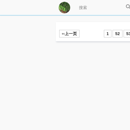
‹‹上一页
1
52
5