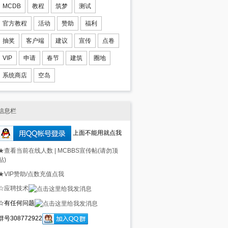
MCDB
教程
筑梦
测试
官方教程
活动
赞助
福利
抽奖
客户端
建议
宣传
点卷
VIP
申请
春节
建筑
圈地
系统商店
空岛
信息栏
上面不能用就点我
★查看当前在线人数
|
MCBBS宣传帖(请勿顶
贴)
★VIP赞助/点数充值点我
☆应聘技术
☆有任何问题
群号308772922