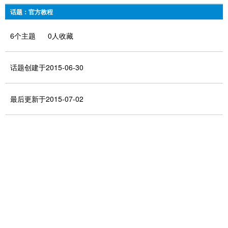
话题：官方教程
6个主题 0人收藏
话题创建于2015-06-30
最后更新于2015-07-02