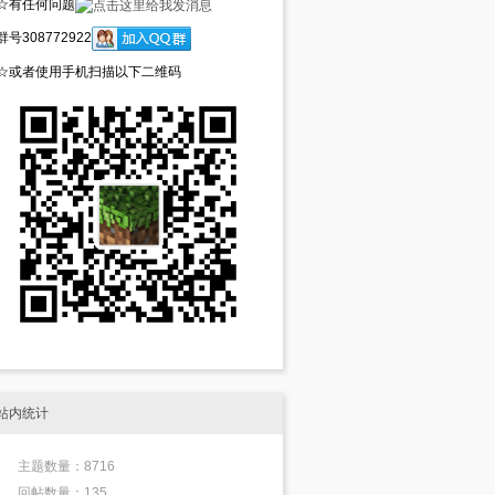
☆有任何问题
群号308772922
☆或者使用手机扫描以下二维码
站内统计
主题数量：8716
回帖数量：135