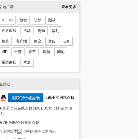
话题广场
查看更多
MCDB
教程
筑梦
测试
官方教程
活动
赞助
福利
抽奖
客户端
建议
宣传
点卷
VIP
申请
春节
建筑
圈地
系统商店
空岛
信息栏
上面不能用就点我
★查看当前在线人数
|
MCBBS宣传帖(请勿顶
贴)
★VIP赞助/点数充值点我
☆应聘技术