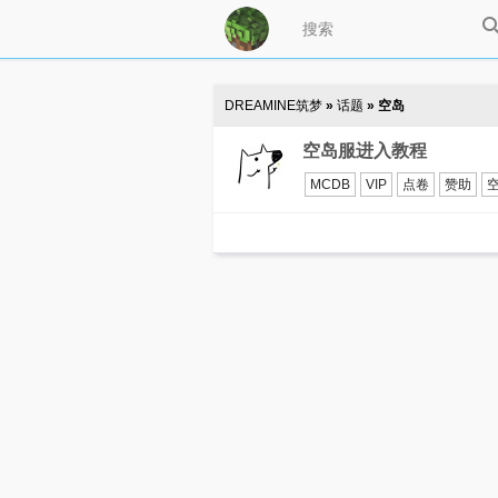
DREAMINE筑梦
»
话题
» 空岛
空岛服进入教程
MCDB
VIP
点卷
赞助